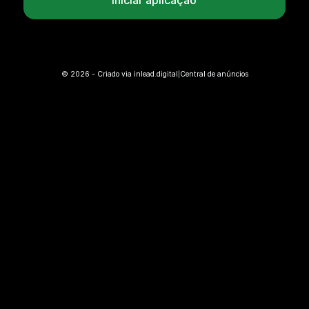
Iniciar aplicação
©
2026
- Criado via
inlead.digital
Central de anúncios
|