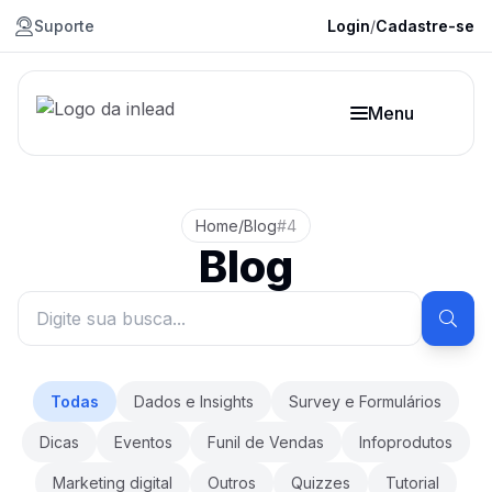
Suporte
Login
/
Cadastre-se
Menu
Home
/
Blog
#4
Blog
Todas
Dados e Insights
Survey e Formulários
Dicas
Eventos
Funil de Vendas
Infoprodutos
Marketing digital
Outros
Quizzes
Tutorial