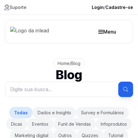
Suporte
Login
/
Cadastre-se
Menu
Home
/
Blog
Blog
Todas
Dados e Insights
Survey e Formulários
Dicas
Eventos
Funil de Vendas
Infoprodutos
Marketing digital
Outros
Quizzes
Tutorial